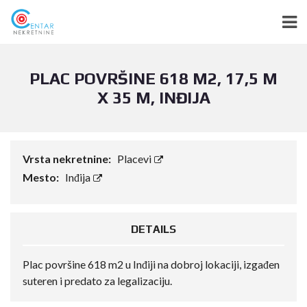
PLAC POVRŠINE 618 M2, 17,5 M
X 35 M, INĐIJA
Vrsta nekretnine:
Placevi
Mesto:
Inđija
DETAILS
Plac površine 618 m2 u Inđiji na dobroj lokaciji, izgađen
suteren i predato za legalizaciju.