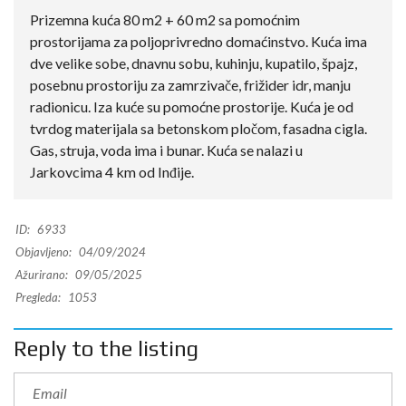
Prizemna kuća 80 m2 + 60 m2 sa pomoćnim
prostorijama za poljoprivredno domaćinstvo. Kuća ima
dve velike sobe, dnavnu sobu, kuhinju, kupatilo, špajz,
posebnu prostoriju za zamrzivače, frižider idr, manju
radionicu. Iza kuće su pomoćne prostorije. Kuća je od
tvrdog materijala sa betonskom pločom, fasadna cigla.
Gas, struja, voda ima i bunar. Kuća se nalazi u
Jarkovcima 4 km od Inđije.
ID:
6933
Objavljeno:
04/09/2024
Ažurirano:
09/05/2025
Pregleda:
1053
Reply to the listing