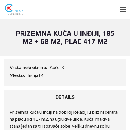
PRIZEMNA KUĆA U INĐIJI, 185
M2 + 68 M2, PLAC 417 M2
Vrsta nekretnine:
Kuće
Mesto:
Inđija
DETAILS
Prizemna kuća u Inđiji na dobroj lokaciji u blizini centra
na placu od 417 m2, na uglu dve ulice. Kuća ima dva
stana jedan sa tri spavaće sobe, veliku dnevnu sobu